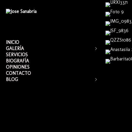
INICIO
GALERÍA
SERVICIOS
RETRATO
BIOGRAFÍA
MODA
OPINIONES
CORPORATIVO
CONTACTO
EVENTOS
BLOG
VÍDEOS
GENERAL